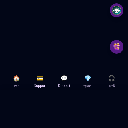
🏠
💳
💬
💎
🎧
হোম
Support
Deposit
প্রচারণা
সাপোর্ট
✕
Select Language
🇧🇩
✓
Bengali (বাংলা)