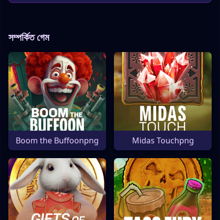
সম্পর্কিত গেম
Boom the Buffoonpng
Midas Touchpng