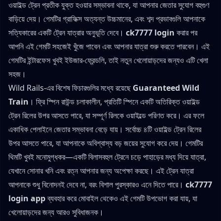
ওয়াইল্ড ট্রেন প্রতীক যুক্ত হওয়ার সম্ভাবনা থাকে, যা আপনার জেতার সুযোগ বহুগুণ
বাড়িয়ে দেয়। গেমটির গ্রাফিক্স অত্যন্ত উচ্চমানের, এবং শব্দ প্রভাবগুলি আপনাকে
সত্যিকারের একটি ট্রেন যাত্রার অনুভূতি দেবে।
ck7777 login
করার পর
আপনি এই গেমটি সহজেই খুঁজে পাবেন এবং আপনার যাত্রা শুরু করতে পারবেন। এই
গেমটির ইন্টারফেস খুবই ইউজার-ফ্রেন্ডলি, তাই নতুন খেলোয়াড়দের জন্যও এটি খেলা
সহজ।
Wild Rails-এর বিশেষ ফিচারগুলির মধ্যে রয়েছে
Guaranteed Wild
Train
। ফ্রি স্পিন রাউন্ড চলাকালীন, প্রতিটি স্পিনে একটি অতিরিক্ত ওয়াইল্ড
ট্রেন রিলের উপর আসতে পারে, যা সম্পূর্ণ রিলকে ওয়াইল্ডে পরিণত করে। এর ফলে
একাধিক পেলাইনে জেতার সম্ভাবনা বেড়ে যায়। সর্বোচ্চ ৪টি ওয়াইল্ড ট্রেন রিলের
উপর আসতে পারে, যা আপনাকে অবিশ্বাস্য বড় জয়ের সুযোগ করে দেয়। গেমটির
থিমটি খুবই মনোমুগ্ধকর—একটি বিলাসবহুল ট্রেনে চড়ে পাহাড়ের মধ্য দিয়ে যাত্রা,
যেখানে সোনার খনি এবং রত্ন আপনার জন্য অপেক্ষা করছে। এই ট্রেন যাত্রা
আপনাকে শুধু বিনোদনই দেবে না, বরং বিশাল পুরস্কারও এনে দিতে পারে।
ck7777
login app
ব্যবহার করে মোবাইল থেকেও এই গেমটি উপভোগ করা যায়, যা
খেলোয়াড়দের জন্য আরও সুবিধাজনক।