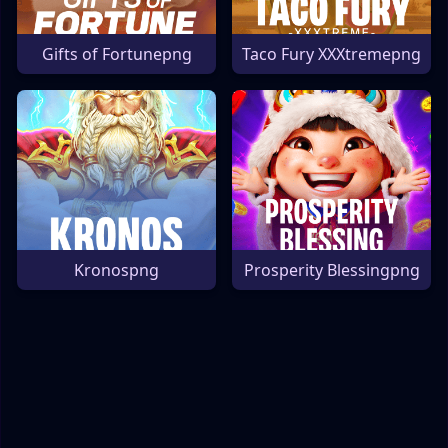
Gifts of Fortunepng
Taco Fury XXXtremepng
Kronospng
Prosperity Blessingpng