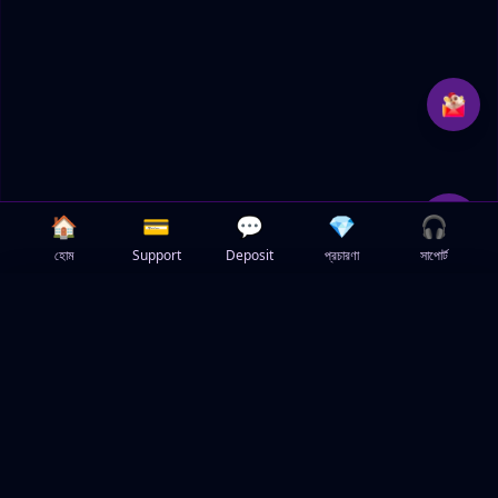
🏠
💳
💬
💎
🎧
হোম
Support
Deposit
প্রচারণা
সাপোর্ট
✕
Select Language
🇧🇩
✓
Bengali (বাংলা)
গেমের বৈশিষ্ট্য
প্রোভাইডার
RTP