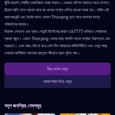
ঝুঁকি ছাড়াই গেমটির মেকানিজম বোঝা সম্ভব। একবার কৌশল আয়ত্ত করে ফেললে,
রিয়েল মানি গেমে প্রবেশ করে বড় জয়ের লক্ষ্যে এগিয়ে যাওয়া সহজ হয়। সঠিক বেট
ম্যানেজমেন্ট এবং ধৈর্যের সাথে খেললে Thorpng হতে পারে আপনার ভাগ্য
পরিবর্তনের মাধ্যম।
নিরাপদ লেনদেন এবং দ্রুত পেমেন্ট সিস্টেমের কারণে ck7777 বর্তমানে গেমারদের
প্রথম পছন্দ। এখানে Thorpng খেলার সময় আপনি পাবেন সর্বোচ্চ নিরাপত্তা এবং
স্বচ্ছতা। এখন আর দেরি না করে যোগ দিন আমাদের কমিউনিটিতে এবং দেখুন বজ্র
দেবতার আশীর্বাদে আপনার ব্যালেন্স কীভাবে দ্রুত বৃদ্ধি পায়।
ফ্রি ডেমো খেলুন
আসল টাকা দিয়ে খেলুন
সদৃশ জনপ্রিয় গেমসমূহ