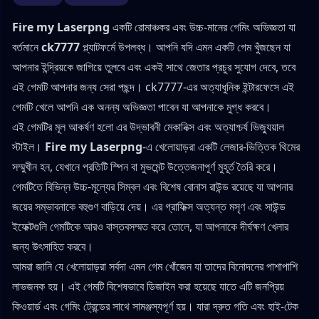
Fire my Laserpng
একটি রোমাঞ্চকর এবং উচ্চ-মানের গেমিং অভিজ্ঞতা যা
বর্তমানে
ck7777
প্ল্যাটফর্মে উপলব্ধ। আপনি যদি এমন একটি গেম খুঁজছেন যা
আপনার ইন্দ্রিয়কে জাগিয়ে তুলবে এবং একই সাথে জেতার প্রচুর সুযোগ দেবে, তবে
এই গেমটি আপনার জন্য সেরা পছন্দ। ck7777-এর অত্যাধুনিক ইন্টারফেসে এই
গেমটি খেলে আপনি এক অনন্য অভিজ্ঞতা পাবেন যা আপনাকে মুগ্ধ করবে।
এই গেমটির মূল আকর্ষণ হলো এর উদ্ভাবনী মেকানিক্স এবং অত্যাশ্চর্য ভিজ্যুয়াল
স্টাইল।
Fire my Laserpng
-এ খেলোয়াড়রা একটি লেজার-ভিত্তিক থিমের
সম্মুখীন হন, যেখানে প্রতিটি স্পিন বা মুভমেন্ট উত্তেজনাপূর্ণ মুহূর্ত তৈরি করে।
গেমটিতে বিভিন্ন উচ্চ-মূল্যের সিম্বল এবং বিশেষ বোনাস রাউন্ড রয়েছে যা আপনার
জয়ের সম্ভাবনাকে বহুগুণ বাড়িয়ে দেয়। এর গ্রাফিক্স অত্যন্ত মসৃণ এবং সাউন্ড
ইফেক্টগুলি গেমটিকে আরও বাস্তবসম্মত করে তোলে, যা আপনাকে দীর্ঘক্ষণ খেলার
জন্য উৎসাহিত করবে।
আমরা জানি যে খেলোয়াড়রা সর্বদা এমন গেম খোঁজেন যা তাদের বিনোদনের পাশাপাশি
লাভজনক হয়। এই গেমটি বিশেষভাবে ডিজাইন করা হয়েছে যাতে এটি জনপ্রিয়
কিওয়ার্ড এবং গেমিং ট্রেন্ডের সাথে সামঞ্জস্যপূর্ণ হয়। যারা দ্রুত গতি এবং হাই-টেক